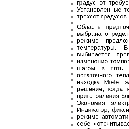
градус от требуе
Установленные т
трехсот градусов.
Область предпо
выбрана определ
режиме предло
температуры. 
выбирается пре
изменение темпер
шагом в пять г
остаточного теп
находка Miele: 
решение, когда 
приготовления бл
Экономия элект
Индикатор, фикси
режиме автомати
себе «отсчитыва