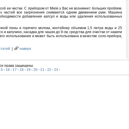
об ее чистки. С прибором от Miele у Вас не возникнет больших проблем.
их частей все загрязнения снимаются одним движением руки. Машина
еобходимости добавления капсул и воды или удаления использованных
чной пены и горячего молока, контейнер объемом 1,5 литра воды и 25
о и капучино, насадка для чашек до 9 см, средства для очистки от накипи
го использования и может быть использована в качестве соло-прибора,
статей
|
наверх
 Все права защищены
15
-
16
-
17
-
18
-
19
-
20
-
21
-
22
-
23
-