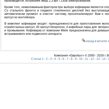
производится, потребляя лишь 2,3 кВт / 230В электроэнергии.
Кроме того, немаловажным факторов при выборе кофеварки является спос
Со стального фронта и гладкого стеклянного дисплей без выступающ
автоматически промоет и очистит систему, просигнализирует Вам о н
капсул из контейнера.
В комплект кофеварки входят: принадлежности для приготовления моло
отработанных капсул, 40 капсул Nespresso, 4 кофейные пары для экспресс
и промывания. Кофеварка от компании Miele предназначена для домашне
встраиваемого или подвесного аппарата.
назад в каталог 
Компания «Евробыт» © 2000 - 2026 г.
Статьи 1
-
2
-
3
-
4
-
5
-
6
-
7
-
8
-
9
-
10
-
11
-
12
-
13
-
14
-