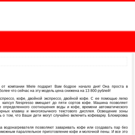
 от компании Miele подарит Вам бодрое начало дня! Она проста в
олее что сейчас на эту модель цена снижена на 13 800 рублей!
кспрессо, кофе, двойной экспрессо, двойной кофе. С ее помощью легко
ати капсул Nespresso вмещает до пяти сортов кофе. Машина позволяет
ие определенного соотношения воды и кофе, времени автоматического
орных клавиш и многоязычного текстового дисплея. Освещение зоны
ь о том, что Ваши дети могут случайно включить кофеварку. Блокировка
ва водонагревателя позволяют заваривать кофе или создавать пар без
возможным параллельное приготовление кофе и молочной пены. И все это