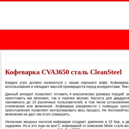
Кофеварка CVA3650 сталь CleanSteel
Каждое утро должно начинаться с чашки хорошего кофе. Кофеварка
использовании и обладает массой преимуществ перед конкурентами. Тем б
Данный аппарат позволяет готовить 4 классических размера порций: э
приготовить как капучино, так и горячее молоко. Кассета для двадц
запоминать до 10 различных пользователей, в том числе установлен
отключения или включения. Кофеварка управляется с помощью сенс
приготовления позволяет контролировать весь процесс. Не беспокойтес
включения не даст им этого совершить.
Несколько мощных насосов кофеварки создают давление в 19 бар, а д
задержек. Но и это еще не все! С кофеваркой от компании Miele стало 