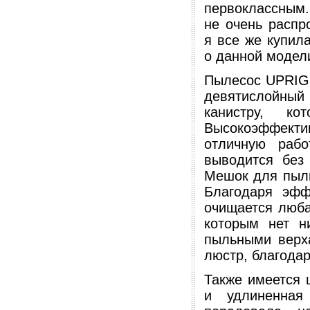
первоклассным
не очень распр
я все же купил
о данной модел
Пылесос UPRIGH
девятислойный 
канистру, к
Высокоэффекти
отличную рабо
выводится без
Мешок для пыли
Благодаря эфф
очищается люба
которым нет н
пыльными верха
люстр, благода
Также имеется 
и удлиненная