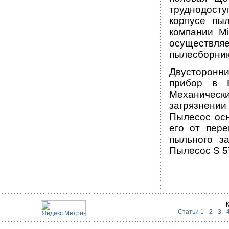
труднодосту
корпусе пы
компании Mi
осуществл
пылесборник
Двусторонн
прибор в 
Механичес
загрязнении
Пылесос осн
его от пере
пыльного з
Пылесос S 57
Статьи 1
-
2
-
3
-