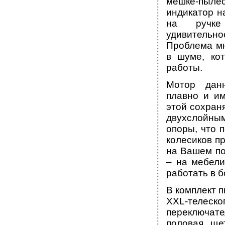
мешке-пыл
индикатор н
на ручке
удивительн
Проблема мн
в шуме, ко
работы.
Мотор данн
плавно и им
этой сохран
двухслойным
опоры, что 
колесиков п
на Вашем по
– на мебели
работать в 
В комплект 
XXL-телес
переключате
половая ще