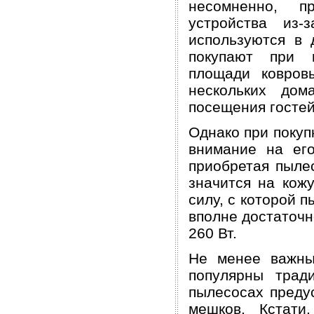
несомненно, п
устройства из
используются в 
покупают при н
площади ковров
нескольких дом
посещения гостей
Однако при поку
внимание на ег
приобретая пылес
значится на кож
силу, с которой 
вполне достаточ
260 Вт.
Не менее важны
популярны трад
пылесосах преду
мешков. Кстати