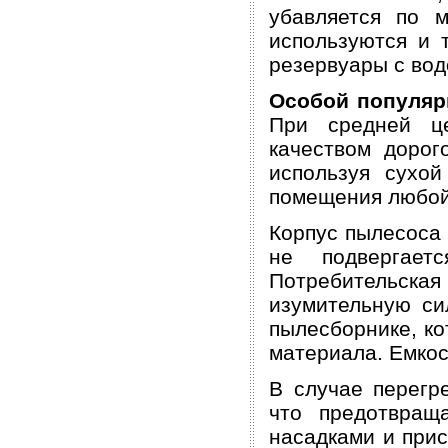
убавляется по 
используются и 
резервуары с вод
Особой популяр
При средней це
качеством дорог
используя сухой
помещения любой
Корпус пылесоса 
не подвергает
Потребительск
изумительную си
пылесборнике, ко
материала. Емкос
В случае перегр
что предотвращ
насадками и при