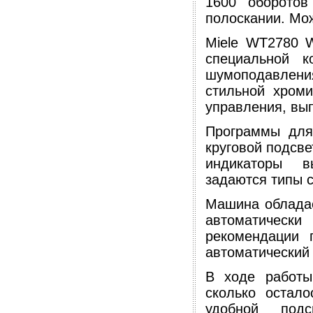
1600 оборото
полоскании. Мо
Miele WT2780 
специальной к
шумоподавлени
стильной хром
управления, вы
Программы для
круговой подсве
индикаторы в
задаются типы 
Машина обладае
автоматическ
рекомендации 
автоматический 
В ходе работы
сколько остал
удобной подс