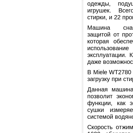
одежды, под
игрушек. Все
стирки, и 22 пр
Машина снаб
защитой от прот
которая обеспе
использова
эксплуатации. 
даже возможнос
В Miele WT2780
загрузку при стир
Данная машина
позволит эконо
функции, как 
сушки измеря
системой водян
Скорость отжим