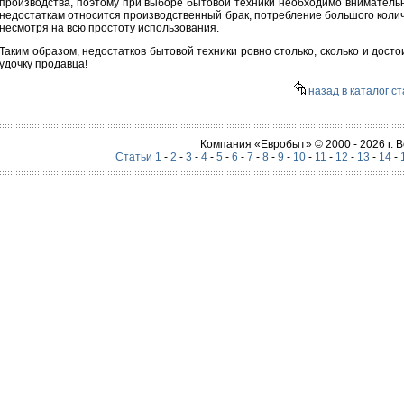
производства, поэтому при выборе бытовой техники необходимо внимательно
недостаткам относится производственный брак, потребление большого колич
несмотря на всю простоту использования.
Таким образом, недостатков бытовой техники ровно столько, сколько и досто
удочку продавца!
назад в каталог с
Компания «Евробыт» © 2000 - 2026 г.
Статьи 1
-
2
-
3
-
4
-
5
-
6
-
7
-
8
-
9
-
10
-
11
-
12
-
13
-
14
-