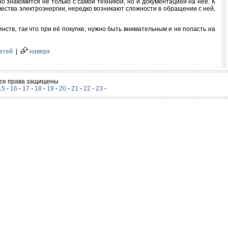
 знакомится не только с самой техникой, но и документацией на неё. К
ества электроэнергии, нередко возникают сложности в обращении с ней,
инств, так что при её покупке, нужно быть внимательным и не попасть на
татей
|
наверх
 Все права защищены
15
-
16
-
17
-
18
-
19
-
20
-
21
-
22
-
23
-