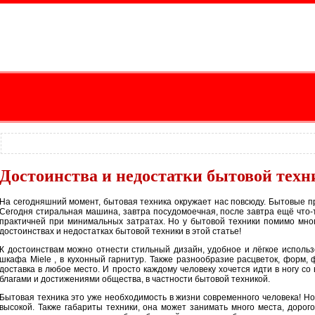
Достоинства и недостатки бытовой техн
На сегодняшний момент, бытовая техника окружает нас повсюду. Бытовые п
Сегодня стиральная машина, завтра посудомоечная, после завтра ещё что-т
практичней при минимальных затратах. Но у бытовой техники помимо мног
достоинствах и недостатках бытовой техники в этой статье!
К достоинствам можно отнести стильный дизайн, удобное и лёгкое использ
шкафа Miele , в кухонный гарнитур. Также разнообразие расцветок, форм, 
доставка в любое место. И просто каждому человеку хочется идти в ногу со
благами и достижениями общества, в частности бытовой техникой.
Бытовая техника это уже необходимость в жизни современного человека! Но у
высокой. Также габариты техники, она может занимать много места, дорого