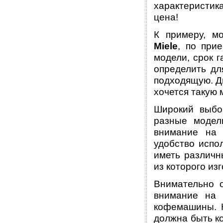
характеристик
цена!
К примеру, м
Miele
, по при
модели, срок г
определить дл
подходящую. Д
хочется такую 
Широкий выбо
разные модел
внимание на 
удобство испо
иметь различн
из которого из
Внимательно о
внимание на 
кофемашины. Н
должна быть к