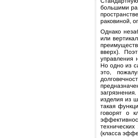
Стандартную
большими ра
пространств
раковиной, о
Однако неза
или вертикал
преимущества
вверх). Поэ
управления н
Но одно из 
это, пожалу
долговечно
предназна
загрязнения
изделия из ш
такая функц
говорят о к
эффективно
технических
(класса эффе