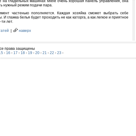
же на гладильных машинах Miele очень хорошая панель управления, она
ать нужный режим подачи пара.
мент частенько пополняется. Каждая хозяйка сможет выбрать себе
И глажка белья будет проходить не как каторга, а как легкое и приятное
-ти лет.
татей
|
наверх
 Все права защищены
15
-
16
-
17
-
18
-
19
-
20
-
21
-
22
-
23
-