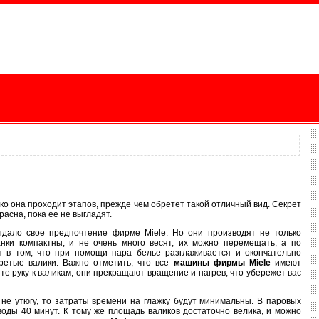
ько она проходит этапов, прежде чем обретет такой отличный вид. Секрет
расна, пока ее не выгладят.
тдало свое предпочтение фирме Miele. Но они производят не только
ки компактны, и не очень много весят, их можно перемещать, а по
я в том, что при помощи пара белье разглаживается и окончательно
гретые валики. Важно отметить, что все
машины фирмы Miele
имеют
те руку к валикам, они прекращают вращение и нагрев, что убережет вас
не утюгу, то затраты времени на глажку будут минимальны. В паровых
воды 40 минут. К тому же площадь валиков достаточно велика, и можно