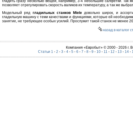
гладить сразу несколько вещей, например, 3-4 небольшие салфетки. Так 
позволяет отрегулировать скорость валиков их температуру, а так же выбр
Модельный ряд
гладильных станков Miele
довольно широк, и ассорти
гладильную машину с теми качествами и функциями, которые ей необходимы. 
занятие, не требующее особых усилий. Прослужит такой станок не менее 20
назад в каталог с
Компания «Евробыт» © 2000 - 2026 г.
Статьи 1
-
2
-
3
-
4
-
5
-
6
-
7
-
8
-
9
-
10
-
11
-
12
-
13
-
14
-