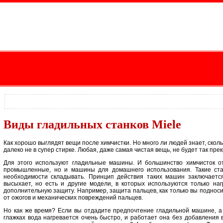
Виды гладильных станков Miele
Как хорошо выглядят вещи после химчистки. Но много ли людей знает, скол
далеко не в супер стирке. Любая, даже самая чистая вещь, не будет так прек
Для этого используют гладильные машины. И большинство химчисток о
промышленные, но и машины для домашнего использования. Такие стан
необходимости складывать. Принцип действия таких машин заключаетс
высыхает, но есть и другие модели, в которых используются только на
дополнительную защиту. Например, защита пальцев, как только вы подноси
от ожогов и механических повреждений пальцев.
Но как же время? Если вы отдадите предпочтение гладильной машине, а 
глажках вода нагревается очень быстро, и работает она без добавления 