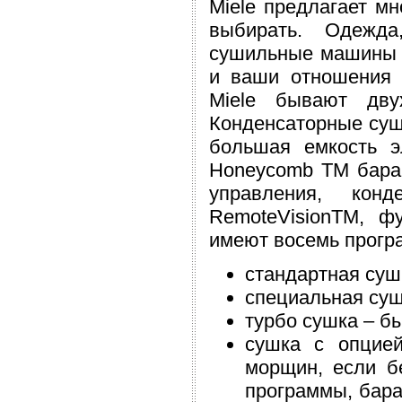
Miele предлагает мн
выбирать. Одежда
сушильные машины 
и ваши отношения
Miele бывают дву
Конденсаторные суш
большая емкость э
Honeycomb TM бараб
управления, конд
RemoteVisionTM, фу
имеют восемь прогр
стандартная суш
специальная суш
турбо сушка – бы
сушка с опцией
морщин, если б
программы, бара