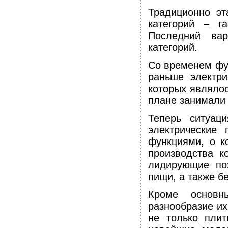
Традиционно эт
категорий – г
Последний ва
категорий.
Со временем фун
раньше электри
которых являлос
плане занимали 
Теперь ситуац
электрические
функциями, о к
производства к
лидирующие поз
пищи, а также б
Кроме основн
разнообразие их
не только пли