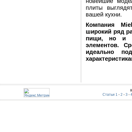
новейшие модел
плиты выглядя
вашей кухни.
Компания Mie
широкий ряд р
пищи, но и 
элементов. С
идеально по
характеристик
Статьи 1
-
2
-
3
-