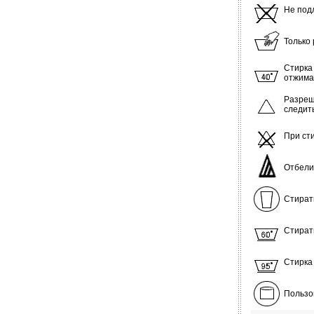
Не под
Только
Стирка
отжима
Разреш
следит
При ст
Отбели
Стират
Стират
Стирка
Пользо