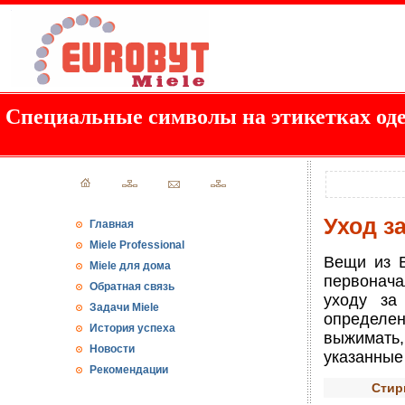
Специальные символы на этикетках од
Уход з
Главная
Miele Professional
Вещи из В
Miele для дома
первонача
Обратная связь
уходу за
Задачи Miele
определе
История успеха
выжимать,
Новости
указанные
Рекомендации
Стир