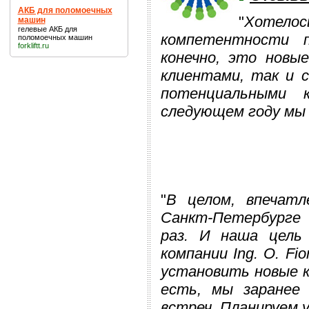
АКБ для поломоечных
"
Хотел
машин
гелевые
АКБ для
компетентности 
поломоечных машин
forkliftt.ru
конечно, это новы
клиентами, так и с
потенциальными 
следующем году мы 
"
В целом, впечатл
Санкт-Петербурге 
раз. И наша цель 
компании Ing. O. Fio
установить новые 
есть, мы заранее 
встреч. Планируем 