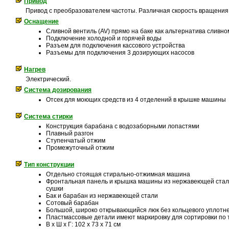
Привод
Привод с преобразователем частоты. Различная скорость вращения
Оснащение
Сливной вентиль (AV) прямо на баке как альтернатива сливно
Подключение холодной и горячей воды
Разъем для подключения кассового устройства
Разъемы для подключения 3 дозирующих насосов
Нагрев
Электрический.
Система дозирования
Отсек для моющих средств из 4 отделений в крышке машины
Система стирки
Конструкция барабана с водозаборными лопастями
Плавный разгон
Ступенчатый отжим
Промежуточный отжим
Тип конструкции
Отдельно стоящая стирально-отжимная машина
Фронтальная панель и крышка машины из нержавеющей стали
сушки
Бак и барабан из нержавеющей стали
Сотовый барабан
Большой, широко открывающийся люк без кольцевого уплотн
Пластмассовые детали имеют маркировку для сортировки по 
В x Ш x Г: 102 x 73 x 71 см