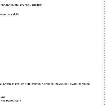
 барабана при стирке и отжиме
му насосу (LP)
, боковые стенки оцинкованы с нанесением синей эмали горячей
ения
типу материала