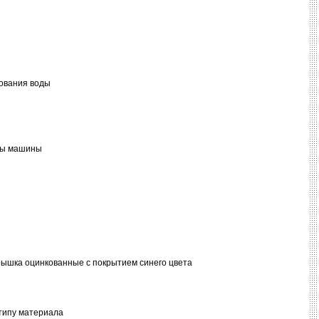
зования воды
оны машины
рышка оцинкованные с покрытием синего цвета
типу материала