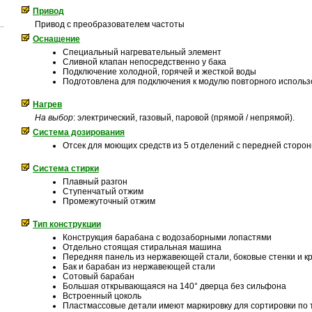
Привод
Привод с преобразователем частоты
Оснащение
Специальный нагревательный элемент
Сливной клапан непосредственно у бака
Подключение холодной, горячей и жесткой воды
Подготовлена для подключения к модулю повторного исполь
Нагрев
На выбор
: электрический, газовый, паровой (прямой / непрямой).
Система дозирования
Отсек для моющих средств из 5 отделений с передней стор
Система стирки
Плавный разгон
Ступенчатый отжим
Промежуточный отжим
Тип конструкции
Конструкция барабана с водозаборными лопастями
Отдельно стоящая стиральная машина
Передняя панель из нержавеющей стали, боковые стенки и к
Бак и барабан из нержавеющей стали
Сотовый барабан
Большая открывающаяся на 140° дверца без сильфона
Встроенный цоколь
Пластмассовые детали имеют маркировку для сортировки по 