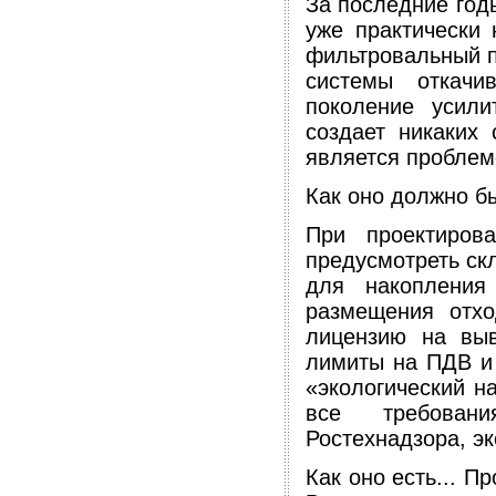
За последние год
уже практически 
фильтровальный п
системы откачи
поколение усили
создает никаких
является проблем
Как оно должно бы
При проектиров
предусмотреть ск
для накопления
размещения отхо
лицензию на выв
лимиты на ПДВ и
«экологический н
все требовани
Ростехнадзора, эк
Как оно есть... П