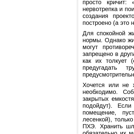
просто кричит: 
нервотрепка и по
создания проект
построено (а это 
Для спокойной ж
нормы. Однако жи
могут противоре
запрещено в други
как их толкует (
предугадать т
предусмотрительн
Хочется или не 
необходимо. Со
закрытых емкост
подойдут). Если
помещение, пус
лесенкой), тольк
ПХЭ. Хранить шл
обязательно их м