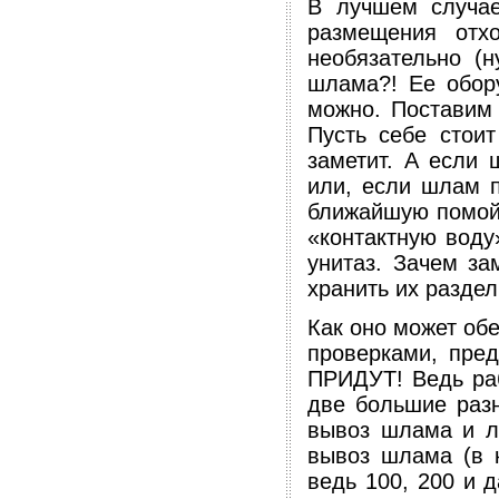
В лучшем случае
размещения отх
необязательно (н
шлама?! Ее обор
можно. Поставим 
Пусть себе стоит
заметит. А если 
или, если шлам п
ближайшую помойк
«контактную воду
унитаз. Зачем за
хранить их раздел
Как оно может об
проверками, пре
ПРИДУТ! Ведь раб
две большие разн
вывоз шлама и л
вывоз шлама (в 
ведь 100, 200 и д