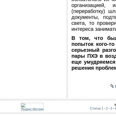
организацией,
(переработку) ш
документы, под
света, то прове
интереса занимат
В том, что бы
попыток кого-то
серьезный разг
пары ПХЭ в возд
еще умудряемся
решения пробле
н
Статьи 1
-
2
-
3
-