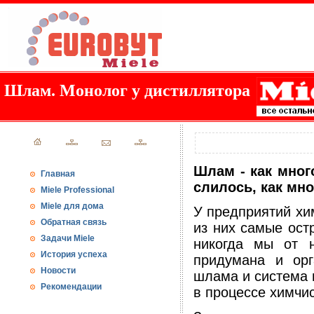
Шлам. Монолог у дистиллятора
Шлам - как мног
Главная
слилось, как мно
Miele Professional
Miele для дома
У предприятий хи
Обратная связь
из них самые ост
Задачи Miele
никогда мы от н
История успеха
придумана и орг
Новости
шлама и система 
Рекомендации
в процессе химчис