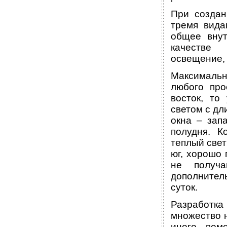
При создан
тремя вида
общее внут
качестве 
освещение, 
Максимальн
любого про
восток, то
светом с дл
окна – зап
полудня. К
теплый свет
юг, хорошо 
не получ
дополнител
суток.
Разработк
множество н
иного пом