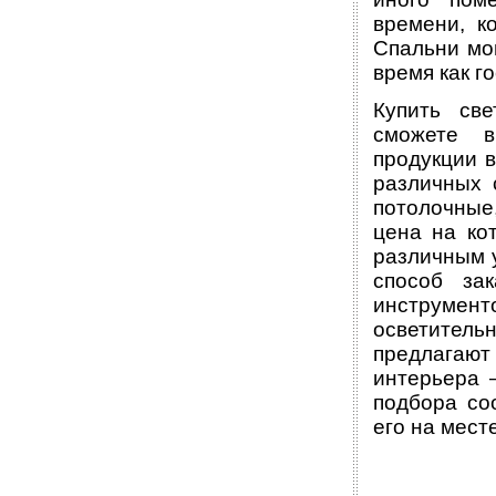
времени, к
Спальни мо
время как г
Купить св
сможете в
продукции в
различных 
потолочные
цена на ко
различным 
способ за
инструме
осветитель
предлагаю
интерьера 
подбора со
его на месте