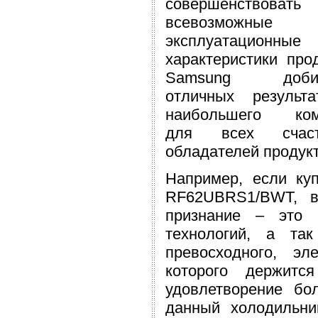
совершенствовать
всевозможные
эксплуатационные
характеристики про
Samsung добив
отличных результ
наибольшего ком
для всех счаст
обладателей продукт
Например, если к
RF62UBRS1/BWT, в
признание – это 
технологий, а та
превосходного, эл
которого держитс
удовлетворение бо
данный холодильни