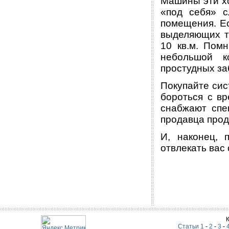
Машины эти хо
«под себя» с
помещения. Ес
выделяющих те
10 кв.м. Пом
небольшой к
простудных за
Покупайте сис
бороться с вр
снабжают спе
продавца прод
И, наконец, 
отвлекать вас
Статьи 1
-
2
-
3
-