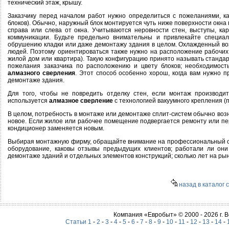
технический этаж, крышу.
Заказчику перед началом работ нужно определиться с пожеланиями, к
блоков). Обычно, наружный блок монтируется чуть ниже поверхности окна 
справа или слева от окна. Учитываются неровности стен, выступы, к
коммуникации. Будьте предельно внимательны и привлекайте специал
обрушению кладки или даже демонтажу здания в целом. Охлажденный воз
людей. Поэтому ориентироваться также нужно на расположение рабочих 
жилой дом или квартира). Такую конфигурацию принято называть станда
пожелания заказчика по расположению и цвету блоков; необходимос
алмазного сверления
. Этот способ особенно хорош, когда вам нужно п
демонтаже здания.
Для того, чтобы не повредить отделку стен, если монтаж производи
используется
алмазное сверление
с технологией вакуумного крепления (
В целом, потребность в монтаже или демонтаже сплит-систем обычно воз
новое. Если жилое или рабочее помещение подвергается ремонту или пер
кондиционер заменяется новым.
Выбирая монтажную фирму, обращайте внимание на профессиональный оп
оборудование, каковы отзывы предыдущих клиентов; работали ли они
демонтаже зданий и отдельных элементов конструкций; сколько лет на рын
назад в каталог 
Компания «Евробыт» © 2000 - 2026 г.
Статьи 1
-
2
-
3
-
4
-
5
-
6
-
7
-
8
-
9
-
10
-
11
-
12
-
13
-
14
-