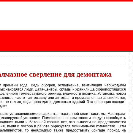
алмазное сверление для демонтажа
от времени года. Ведь обогрев, охладжение, вентиляция необходимы
орых находятся люди. Дата-центры, склады и хранилища скоропортящихся
деленного температурного режима, влажности воздуха. Установка новой
жников, часто - автовышку или автокран и промышленных альпинистов,
ся не только, когда проводится
демонтаж зданий
. Эта операция находит
адке.
асто устанавливаемого варианта - настенной сплит-системы. Мастерам-
 планируемой установки. Помещение по возможности следует освободить
падания пыли и бетонной крошки все, что вынести не представляется
ия, пыли и мусора в работе образуется минимальное количество. Если
альпинистов, то необходимо также предоставить бригаде проход на