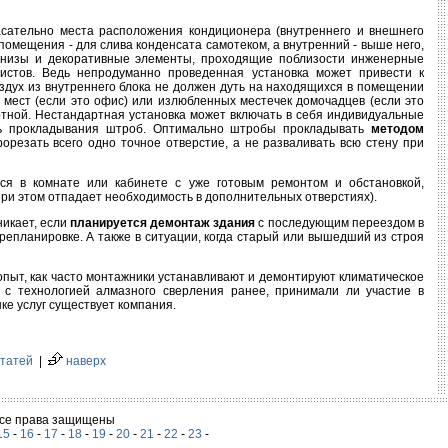
асательно места расположения кондиционера (внутреннего и внешнего
помещения - для слива конденсата самотеком, а внутренний - выше него,
арнизы и декоративные элементы, проходящие поблизости инженерные
истов. Ведь непродуманно проведенная установка может привести к
дух из внутреннего блока не должен дуть на находящихся в помещении
мест (если это офис) или излюбленных местечек домочадцев (если это
ртной. Нестандартная установка может включать в себя индивидуальные
ть прокладывания штроб. Оптимально штробы прокладывать
методом
рорезать всего одно точное отверстие, а не разваливать всю стену при
тся в комнате или кабинете с уже готовым ремонтом и обстановкой,
при этом отпадает необходимость в дополнительных отверстиях).
никает, если
планируется демонтаж здания
с последующим переездом в
епланировке. А также в ситуации, когда старый или вышедший из строя
ыт, как часто монтажники устанавливают и демонтируют климатическое
 с технологией алмазного сверления ранее, принимали ли участие в
ке услуг существует компания.
статей
|
наверх
 Все права защищены
15
-
16
-
17
-
18
-
19
-
20
-
21
-
22
-
23
-