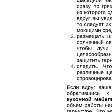
фасадной час
сразу, то гря
из которого с
вдруг вы уви
то следует и
моющими сре
размещать ш
солнечный све
чтобы лучи 
целесообразн
защитить гарн
следить. Чт
различные ще
спровоцирова
Если вдруг ваша
обратившись к
кухонной мебел
объем работы нео
гарнитуре. Это 