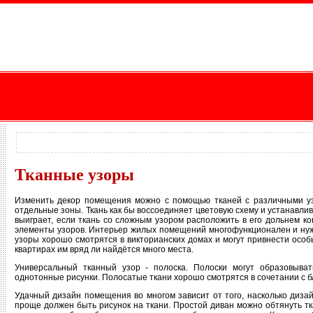
Тканные узоры
Изменить декор помещения можно с помощью тканей с различными уз
отдельные зоны. Ткань как бы воссоединяет цветовую схему и устанавл
выиграет, если ткань со сложным узором расположить в его дольнем к
элементы узоров. Интерьер жилых помещений многофункционален и нужд
узоры хорошо смотрятся в викторианских домах и могут привнести особ
квартирах им вряд ли найдётся много места.
Универсальный тканный узор - полоска. Полоски могут образовыват
однотонные рисунки. Полосатые ткани хорошо смотрятся в сочетании с б
Удачный дизайн помещения во многом зависит от того, насколько диза
проще должен быть рисунок на ткани. Простой диван можно обтянуть т