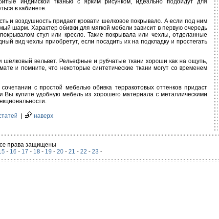
битые индийской тканью с ярким рисунком, идеально подойдут для
ться в кабинете.
сть и воздушность придает кровати шелковое покрывало. А если под ним
мый шарм. Характер обивки для мягкой мебели зависит в первую очередь
покрывалом стул или кресло. Такие покрывала или чехлы, отделанные
дный вид чехлы приобретут, если посадить их на подкладку и простегать
и шёлковый вельвет. Рельефные и рубчатые ткани хороши как на ощупь,
имате и помните, что некоторые синтетические ткани могут со временем
 сочетании с простой мебелью обивка терракотовых оттенков придаст
ли Вы купите удобную мебель из хорошего материала с металлическими
нкциональности.
статей
|
наверх
 Все права защищены
15
-
16
-
17
-
18
-
19
-
20
-
21
-
22
-
23
-