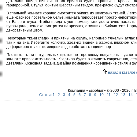
деталями набор обивочных материалов будет ограничен. Кресла, о
гардеробной. Стулья, обитые шерстяным твидом, прекрасно будут смотре
В спальной комнате хорошо смотрится обивка из шелковых тканей. Легко
еще красивое постельное белье, комната приобретает просто неповтори
от Вашего вкуса. Чтобы придать уют помещению, достаточно накрыть 
пуговицами, неплохо смотрятся на креслах, стоящих в библиотеке. Наря
декоративным швом.
Некоторые ткани гладки и приятны на ощупь, например тяжёлый атлас 
так и на вид. Избегайте колючих, жёстких тканей в жарком, влажном кл
деформироваться в помещении, где работает кондиционер.
Плотные ткани натуральных цветов по- прежнему популярны - даже в
комнате привлекательность. Квартира будет выглядеть современно, ес
деталями. Основная задача дизайна помещения - соединение стиля и фу
назад в каталог 
Компания «Евробыт» © 2000 - 2026 г.
Статьи 1
-
2
-
3
-
4
-
5
-
6
-
7
-
8
-
9
-
10
-
11
-
12
-
13
-
14
-