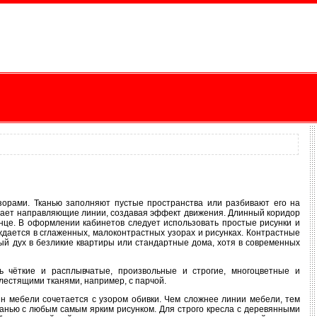
орами. Тканью заполняют пустые пространства или разбивают его на
ивает направляющие линии, создавая эффект движения. Длинный коридор
онце. В оформлении кабинетов следует использовать простые рисунки и
ается в сглаженных, малоконтрастных узорах и рисунках. Контрастные
ый дух в безликие квартиры или стандартные дома, хотя в современных
ь чёткие и расплывчатые, произвольные и строгие, многоцветные и
лестящими тканями, например, с парчой.
йн мебели сочетается с узором обивки. Чем сложнее линии мебели, тем
канью с любым самым ярким рисунком. Для строго кресла с деревянными