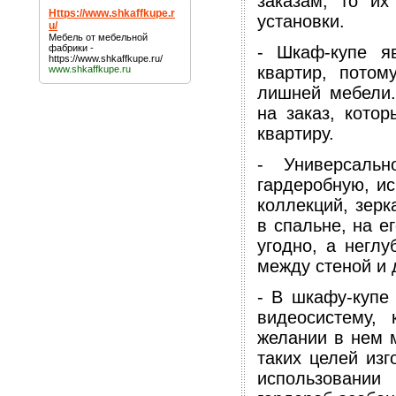
заказам, то их
Https://www.shkaffkupe.r
установки.
u/
Мебель от мебельной
фабрики -
- Шкаф-купе я
https://www.shkaffkupe.ru/
квартир, потом
www.shkaffkupe.ru
лишней мебели.
на заказ, кото
квартиру.
- Универсаль
гардеробную, ис
коллекций, зерк
в спальне, на е
угодно, а неглу
между стеной и 
- В шкафу-купе
видеосистему,
желании в нем 
таких целей изг
использовании