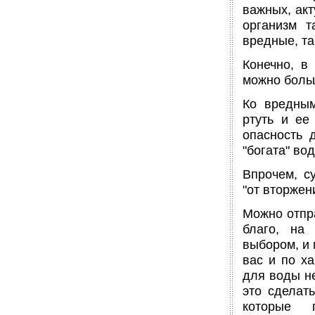
важных, акт
организм т
вредные, та
Конечно, в
можно боль
Ко вредным
ртуть и ее
опасность 
"богата" во
Впрочем, с
"от вторжен
Можно отпра
благо, на
выбором, и 
вас и по ха
для воды н
это сделат
которые п