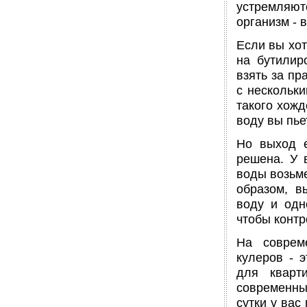
устремляют
организм - 
Если вы хот
на бутилир
взять за пр
с нескольк
такого хожд
воду вы пье
Но выход е
решена. У 
воды возьме
образом, в
воду и одн
чтобы контр
На соврем
кулеров - 
для кварт
современных
сутки у вас