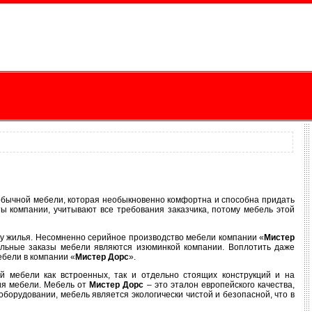
еобычной мебели, которая необыкновенно комфортна и способна придать
ы компании, учитывают все требования заказчика, потому мебель этой
у жилья. Несомненно серийное производство мебели компании «
Мистер
уальные заказы мебели являются изюминкой компании. Воплотить даже
ебели в компании «
Мистер Дорс
».
й мебели как встроенных, так и отдельно стоящих конструкций и на
ия мебели. Мебель от
Мистер Дорс
– это эталон европейского качества,
орудовании, мебель является экологически чистой и безопасной, что в