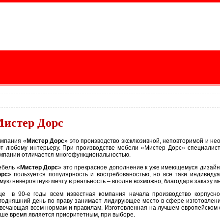
истер Дорс
мпания «
Мистер Дорс
» это производство эксклюзивной, неповторимой и н
т любому интерьеру. При производстве мебели «Мистер Дорс» специалист
мпании отличается многофункциональностью.
бель «
Мистер Дорс
» это прекрасное дополнение к уже имеющемуся дизайн
орс
» пользуется популярность и востребованостью, но все таки индивид
мую невероятную мечту в реальность – вполне возможно, благодаря заказу м
е в 90-е годы всем известная компания начала производство корпусно
годняшний день по праву занимает лидирующее место в сфере изготовлен
вечающая всем нормам и правилам. Изготовленная на лучшем европейском об
ше время является приоритетным, при выборе.