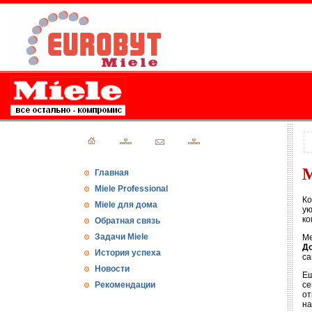
М
Главная
Miele Professional
Ко
Miele для дома
ую
ко
Обратная связь
Задачи Miele
Ме
Д
История успеха
са
Новости
Ещ
Рекомендации
се
от
на