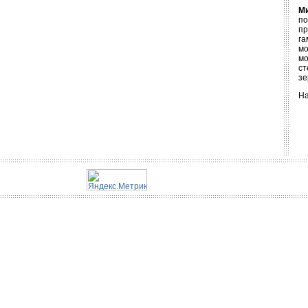
М
п
пр
га
мо
мо
ст
зе
На