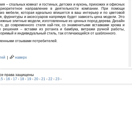
я – спальных комнат и гостиных, детских и кухонь, прихожих и офисных
приоритетное направление в деятельности компании. При помощи
из мебели, которая идеально впишется в ваш интерьер и по цветовой
, фурнитуры и аксессуаров напрямую будет зависеть цена модели. Это
стижные элитные модели, изготовленные из ценных пород дерева. Дизайн
о, до современного стиля хай-тек, со знаменитыми вставками хрома и
 решения – вставки из ротанга и бамбука, витражи ручной работы,
вторимый и индивидуальный стиль, так отличающийся от шаблонного.
ленными отзывами потребителей.
тей
|
наверх
 Все права защищены
15
-
16
-
17
-
18
-
19
-
20
-
21
-
22
-
23
-