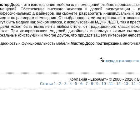
истер Дорс
– это изготовление мебели для помещений, любого предназначени
омещений. Обеспечение высокого качества и долгой эксплуатации – 
офессиональных дизайнеров, вы сможете разработать индивидуальный эск
мме и по размерам помещения. От выбранного вами материала изготовления
гут быть модели как эконом класса, с использование МДФ и ЛДСП, так и пре
дели может быть выполнен в любом стиле, от традиционного классическог
екла. При декорировании моделей, дизайнеры используют самые смелые
ркальные конструкции и многое другое, что придаст вашему интерьеру непо
дежность и функциональность мебели
Мистер Дорс
подтверждена многочис
назад в каталог ста
Компания «Евробыт» © 2000 - 2026 г.
Статьи 1
-
2
-
3
-
4
-
5
-
6
-
7
-
8
-
9
-
10
-
11
-
12
-
13
-
14
-