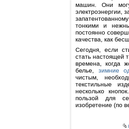
машин. Они могу
электроэнергии, з
запатентованному
тонкими и нежны
постоянно соверш
качества, как бес
Сегодня, если с
стать настоящей т
времена, когда 
белье,
зимние о
чистым, необхо
текстильные из
несколько кнопо
пользой для с
изобретение (по в