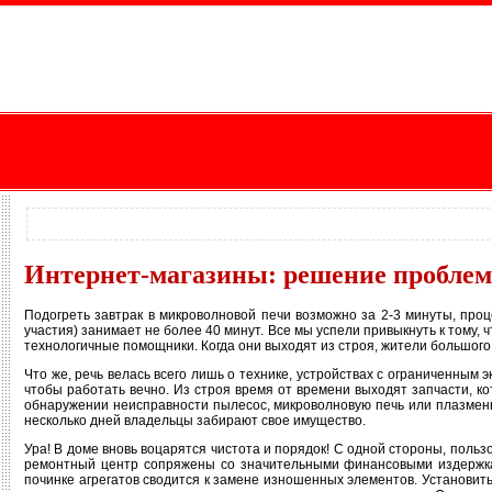
Интернет-магазины: решение проблем
Подогреть завтрак в микроволновой печи возможно за 2-3 минуты, про
участия) занимает не более 40 минут. Все мы успели привыкнуть к тому,
технологичные помощники. Когда они выходят из строя, жители большого
Что же, речь велась всего лишь о технике, устройствах с ограниченным
чтобы работать вечно. Из строя время от времени выходят запчасти, к
обнаружении неисправности пылесос, микроволновую печь или плазменн
несколько дней владельцы забирают свое имущество.
Ура! В доме вновь воцарятся чистота и порядок! С одной стороны, пользов
ремонтный центр сопряжены со значительными финансовыми издержкам
починке агрегатов сводится к замене изношенных элементов. Установит