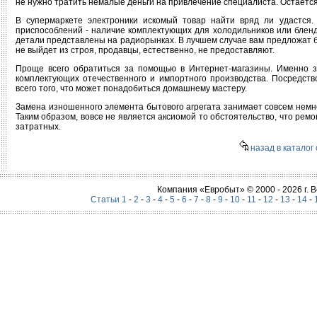
не нужно тратить немалые деньги на привлечение специалиста. Остаетс
В супермаркете электроники искомый товар найти вряд ли удастся.
приспособлений - наличие комплектующих для холодильников или бленд
детали представлены на радиорынках. В лучшем случае вам предложат бы
не выйдет из строя, продавцы, естественно, не предоставляют.
Проще всего обратиться за помощью в Интернет-магазины. Именно 
комплектующих отечественного и импортного производства. Посредст
всего того, что может понадобиться домашнему мастеру.
Замена изношенного элемента бытового агрегата занимает совсем немно
Таким образом, вовсе не является аксиомой то обстоятельство, что рем
затратных.
назад в каталог 
Компания «Евробыт» © 2000 - 2026 г.
Статьи 1
-
2
-
3
-
4
-
5
-
6
-
7
-
8
-
9
-
10
-
11
-
12
-
13
-
14
-