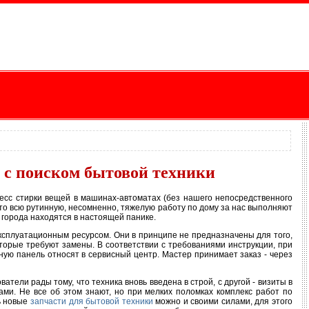
 с поиском бытовой техники
цесс стирки вещей в машинах-автоматах (без нашего непосредственного
 что всю рутинную, несомненно, тяжелую работу по дому за нас выполняют
 города находятся в настоящей панике.
 эксплуатационным ресурсом. Они в принципе не предназначены для того,
оторые требуют замены. В соответствии с требованиями инструкции, при
ую панель относят в сервисный центр. Мастер принимает заказ - через
атели рады тому, что техника вновь введена в строй, с другой - визиты в
и. Не все об этом знают, но при мелких поломках комплекс работ по
ь новые
запчасти для бытовой техники
можно и своими силами, для этого