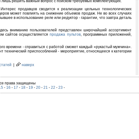
я лишь решить важный вопрос с поиском требуемых комплектующих.
 Интерес продавцов сводится к реализации цельных технологических
еров может повлиять на снижение объемов продаж. Не во всех случаях
вшее в использование реле или редуктор - гарантии, что завтра деталь
здесь вниманию пользователей представлен широчайший ассортимент
вом сайтов осуществляется
продажа пультов
, программных приложений,
го времени - справиться с работой сможет каждый «рукастый мужчина».
онт технический приспособлений - мероприятие, относящееся к категории
статей
|
наверх
 Все права защищены
15
-
16
-
17
-
18
-
19
-
20
-
21
-
22
-
23
-