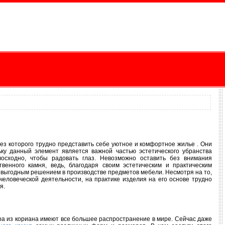
з которого трудно представить себе уютное и комфортное жилье . Они
ьку данный элемент является важной частью эстетического убранства
осходно, чтобы радовать глаз. Невозможно оставить без внимания
венного камня, ведь, благодаря своим эстетическим и практическим
е выгодным решением в производстве предметов мебели. Несмотря на то,
еловеческой деятельности, на практике изделия на его основе трудно
я.
а из кориана имеют все большее распространение в мире. Сейчас даже