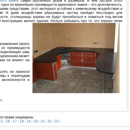
ного камня
самых различных форм и размеров. В чем заслуги этого
 одно из важнейших преимуществ акрилового камня – это долговечность.
ими средствами, этот материал устойчив к химическому воздействию и
ми. И даже воздействие абразивных частиц пройдет бесследно для
ости, столешницы кориан не будут прогибаться и ломаться под весом
 конструкции жилого здания. Нельзя забывать про то, что кориан легко
оформления своего
о из преимуществ
о соединяющие швы
подоконника может
как не влияет на
олго, не принося
чивы к перепадам
экологичности и
рх
 Все права защищены
15
-
16
-
17
-
18
-
19
-
20
-
21
-
22
-
23
-