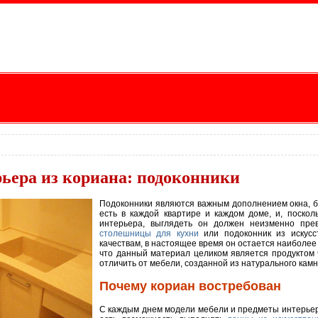
ьера из кориана: подоконники
Подоконники являются важным дополнением окна, бе
есть в каждой квартире и каждом доме, и, поскол
интерьера, выглядеть он должен неизменно прев
столешницы для кухни
или подоконник из искусст
качествам, в настоящее время он остается наиболе
что данный материал целиком является продуктом ч
отличить от мебели, созданной из натурального камн
Почему кориан востребован
С каждым днем модели мебели и предметы интерьер