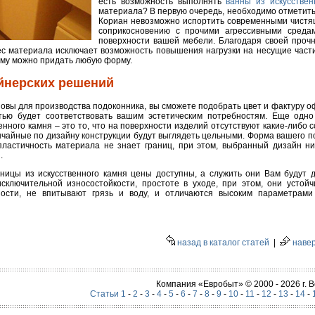
есть возможность выполнять
ванны из искусствен
материала? В первую очередь, необходимо отметить
Кориан невозможно испортить современными чистящ
соприкосновению с прочими агрессивными среда
поверхности вашей мебели. Благодаря своей прочн
вес материала исключает возможность повышения нагрузки на несущие части
 ему можно придать любую форму.
йнерских решений
новы для производства подоконника, вы сможете подобрать цвет и фактуру 
стью будет соответствовать вашим эстетическим потребностям. Еще одн
енного камня – это то, что на поверхности изделий отсутствуют какие-либ
ычайные по дизайну конструкции будут выглядеть цельными. Форма вашего 
пластичность материала не знает границ, при этом, выбранный дизайн ни
.
ницы из искусственного камня цены доступны, а служить они Вам будут д
сключительной износостойкости, простоте в уходе, при этом, они устой
ости, не впитывают грязь и воду, и отличаются высоким параметрами 
назад в каталог статей
|
наве
Компания «Евробыт» © 2000 - 2026 г.
Статьи 1
-
2
-
3
-
4
-
5
-
6
-
7
-
8
-
9
-
10
-
11
-
12
-
13
-
14
-