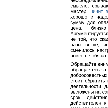
неосведомленн
смысле, срываю
мастер,
чинит 
хорошо и надол
сумму для опла
цена, близк
Аргументируется
не той, что ска
разы выше, че
сменилось наст
вовсе не обязате
Обращайте внима
обращаетесь за 
добросовестных
стоит обратить
деятельности 
выложены на са
срок действи
действителен к