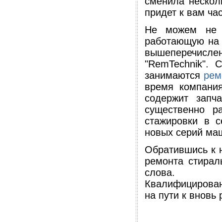
сменила нескол
придет к вам ча
Не можем не 
работающую на 
вышеперечисл
"RemTechnik". 
занимаются
рем
время компания
содержит запч
существенно р
стажировки в с
новых серий ма
Обратившись к н
ремонта стирал
слова.
Квалифицирован
на пути к вновь