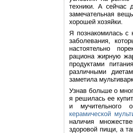
техники. А сейчас 
замечательная вещь
хорошей хозяйки.
Я познакомилась с н
заболевания, кото
настоятельно пор
рациона жирную жар
продуктами питан
различными диета
заметила мультиварк
Узнав больше о мног
я решилась ее купи
и мучительного 
керамической мульт
наличия множеств
здоровой пищи, а та