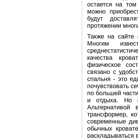
остается на том
можно приобрес
будут доставл
протяжении многи
Также на сайте 
Многим извес
среднестатистиче
качества кров
физическое сос
связано с удобс
спальня - это е
почувствовать с
по большей части
и отдыха. Но 
Альтернативой 
трансформер, ко
современные див
обычных кровате
раскладываться в