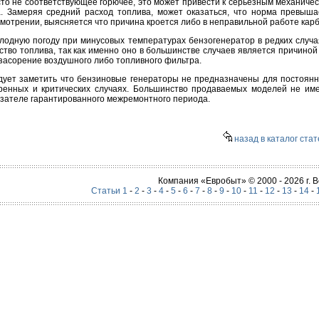
то не соответствующее горючее, это может привести к серьезным механиче
. Замеряя средний расход топлива, может оказаться, что норма превыша
мотрении, выясняется что причина кроется либо в неправильной работе карб
лодную погоду при минусовых температурах бензогенератор в редких случ
ство топлива, так как именно оно в большинстве случаев является причино
засорение воздушного либо топливного фильтра.
ует заметить что бензиновые генераторы не предназначены для постоянно
тренных и критических случаях. Большинство продаваемых моделей не им
зателе гарантированного межремонтного периода.
назад в каталог стат
Компания «Евробыт» © 2000 - 2026 г.
Статьи 1
-
2
-
3
-
4
-
5
-
6
-
7
-
8
-
9
-
10
-
11
-
12
-
13
-
14
-