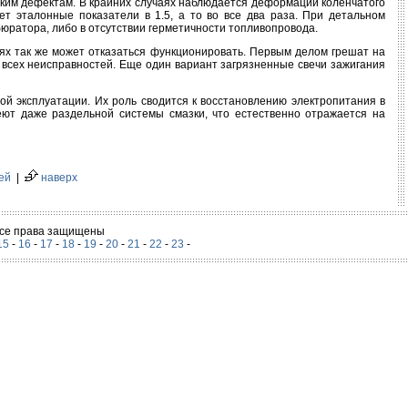
ским дефектам. В крайних случаях наблюдается деформации коленчатого
ет эталонные показатели в 1.5, а то во все два раза. При детальном
юратора, либо в отсутствии герметичности топливопровода.
аях так же может отказаться функционировать. Первым делом грешат на
й всех неисправностей. Еще один вариант загрязненные свечи зажигания
й эксплуатации. Их роль сводится к восстановлению электропитания в
еют даже раздельной системы смазки, что естественно отражается на
ей
|
наверх
 Все права защищены
15
-
16
-
17
-
18
-
19
-
20
-
21
-
22
-
23
-