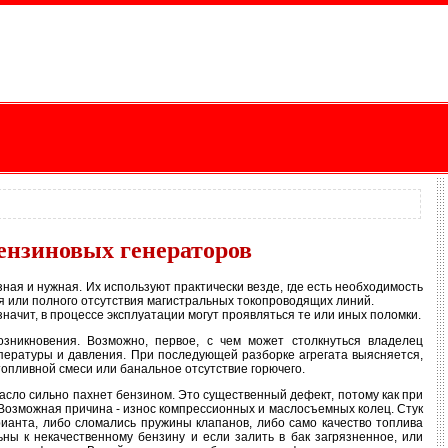
ензиновых генераторов
ая и нужная. Их используют практически везде, где есть необходимость
оя или полного отсутствия магистральных токопроводящих линий.
начит, в процессе эксплуатации могут проявляться те или иных поломки.
зникновения. Возможно, первое, с чем может столкнуться владелец
мпературы и давления. При последующей разборке агрегата выясняется,
опливной смеси или банальное отсутствие горючего.
сло сильно пахнет бензином. Это существенный дефект, потому как при
Возможная причина - износ компрессионных и маслосъемных колец. Стук
рианта, либо сломались пружины клапанов, либо само качество топлива
ны к некачественному бензину и если залить в бак загрязненное, или