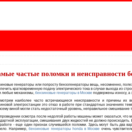
мые частые поломки и неисправности б
иновые генераторы или попросту бензогенераторы вещь, несомненно, полезн
печить кратковременную подачу электрического тока в случае выхода из стр
 и любые механизмы,
бензиновые генераторы в Москве
подвержены износу, а з
смотрим наиболее часто встречающиеся неисправности и причины их во
иновой электростанции это отказ в работе при стандартных значениях те
всему виной могли стать недостаточный уровень, неправильное смешивание т
проведении осмотра после недолгой работы машины может оказаться, что ма
дартной эксплуатации, смешивания двух жидкостей не должно происходить. 
работе - еще один признак случившейся поломки. Здесь могут быть два ва
вело. Например,
бензиновые генераторы honda в Москве
очень чувствитель