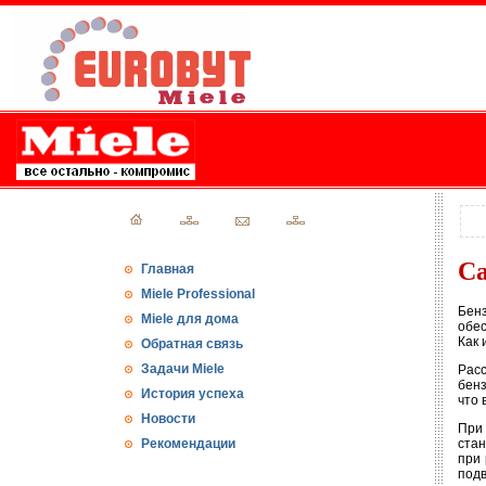
Са
Главная
Miele Professional
Бенз
Miele для дома
обес
Как
Обратная связь
Задачи Miele
Рас
бенз
История успеха
что 
Новости
При 
Рекомендации
стан
при 
под