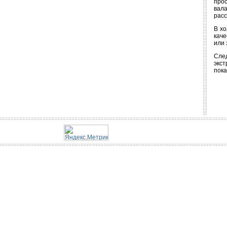
прос
вала
расс
В хо
каче
или 
След
экс
пока