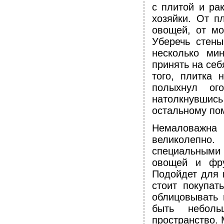
с плитой и ра
хозяйки. От п
овощей, от мо
Уберечь стены
несколько ми
принять на се
того, плитка 
полыхнул ог
натолкнувшис
остальному по
Немаловажна 
великолепно
специальными 
овощей и фру
Подойдет для 
стоит покупат
облицовывать 
быть неболь
пространство.