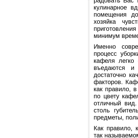
радовать Вас 
кулинарное вд
помещения до
хозяйка чув
приготовления
минимум време
Именно совре
процесс уборк
кафеля легко
въедаются и 
достаточно ка
факторов. Каф
как правило, 
по цвету кафел
отличный вид.
столь губител
предметы, пол
Как правило, 
так называемо