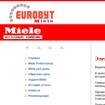
Эле
Главная
Miele Professional
Водона
Miele для дома
В каче
Обратная связь
котора
Задачи Miele
Главны
История успеха
необхо
Новости
Однако
электр
Рекомендации
отдель
Принц