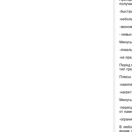
получа
-быстр
-небол
-эконо
- невыс
Минусы
-локал
-не пр
Перед 
тип тр
Плюсы 
-накоп
-нагре
Минусы
-перио
от наки
-огран
В любо
время,