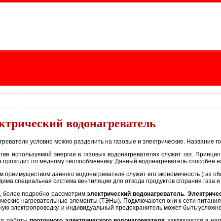
ктрический водонагреватель
греватели условно можно разделить на газовые и электрические. Название го
стве используемой энергии в газовых водонагревателях служит газ. Принци
я проходит по медному теплообменнику. Данный водонагреватель способен на
м преимуществом данного водонагревателя служит его экономичность (газ об
дима специальная система вентиляции для отвода продуктов сгорания газа и 
, более подробно рассмотрим
электрический водонагреватель
.
Электриче
ические нагревательные элементы (ТЭНы). Подключаются они к сети питания.
ную электропроводку, и индивидуальный предохранитель может быть усложне
ип работы
проточного электрического водонагревателя
заключается в наг