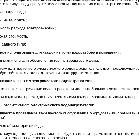
ете горячую воду сразу же после включения питания и при открытии крана. П
ый нагрев воды;
ьшие габариты;
мность расхода электроэнергии;
окая стоимость.
 данного типа:
ьное использование для каждой из точек водоразбора в помещении;
едназначены для обеспечения горячей воды всего дома;
покупкой проточного электрического водонагревателя следует проконсультир
ебует обязательного подключения к контуру заземления.
накопительного
электрического водонагревателя
:
ительные электрические водонагреватели имеют небольшую мощность нагрев
тая вода может расходоваться несколькими водоразборными точками одновре
 накопительного
электрического водонагревателя:
дическое проведение технического обслуживания оборудования (промывания
пи);
ичен объем горячей воды;
м случае, помощь специалиста не будет лишней. Грамотный ответ по мест
 но и внеплановые растраты на ремонт.