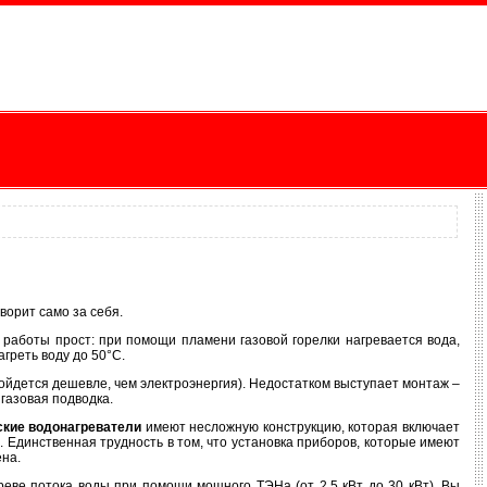
ворит само за себя.
п работы прост: при помощи пламени газовой горелки нагревается вода,
греть воду до 50°С.
ойдется дешевле, чем электроэнергия). Недостатком выступает монтаж –
газовая подводка.
ские водонагреватели
имеют несложную конструкцию, которая включает
 Единственная трудность в том, что установка приборов, которые имеют
на.
реве потока воды при помощи мощного ТЭНа (от 2,5 кВт до 30 кВт). Вы