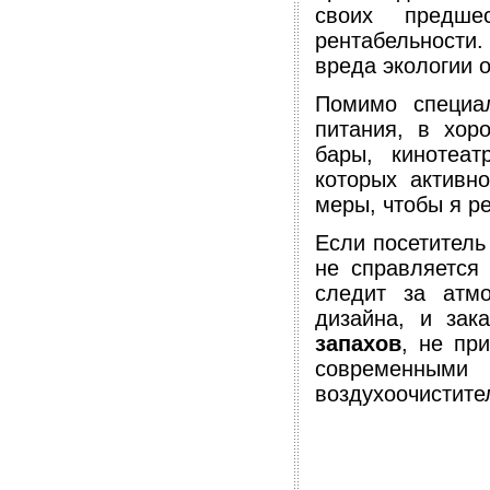
своих предше
рентабельности.
вреда экологии 
Помимо специал
питания, в хор
бары, кинотеа
которых активн
меры, чтобы я р
Если посетитель 
не справляется
следит за атм
дизайна, и зак
запахов
, не пр
современны
воздухоочистите