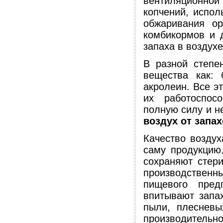
вентиляционной 
копчений, испол
обжаривания ор
комбикормов и д
запаха в воздух
В разной степе
вещества как: 
акролеин. Все эт
их работоспос
полную силу и н
воздух от запа
Качество воздух
саму продукцию
сохраняют стери
производствен
пищевого пред
впитывают запа
пыли, плесневы
производительно