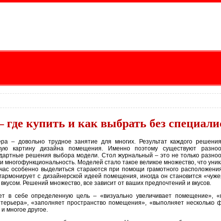
 где купить и как выбрать без специали
ра – довольно трудное занятие для многих. Результат каждого решени
овую картину дизайна помещения. Именно поэтому существуют разно
ндартные решения выбора модели. Стол журнальный – это не только разно
 и многофункциональность. Моделей стало такое великое множество, что уни
ейчас особенно выделиться стараются при помощи грамотного расположения
 гармонирует с дизайнерской идеей помещения, иногда он становится «чуж
 вкусом. Решений множество, все зависит от ваших предпочтений и вкусов.
ет в себе определенную цель – «визуально увеличивает помещение», «
терьера», «заполняет пространство помещения», «выполняет несколько ф
и многое другое.