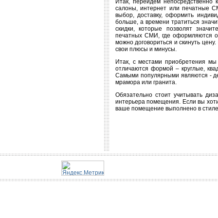
Итак, перейдем непосредственно 
салоны, интернет или печатные СМ
выбор, доставку, оформить индиви
больше, а времени тратиться знач
скидки, которые позволят значи
печатных СМИ, где оформляются об
можно договориться и скинуть цену.
свои плюсы и минусы.
Итак, с местами приобретения мы 
отличаются формой – круглые, ква
Самыми популярными являются - дер
мрамора или гранита.
Обязательно стоит учитывать диза
интерьера помещения. Если вы хоти
ваше помещение выполнено в стиле h