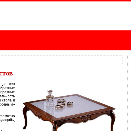
стов
я должен
образные
образные
кальность
 стола в
еродным»
грамотно
ункций»,