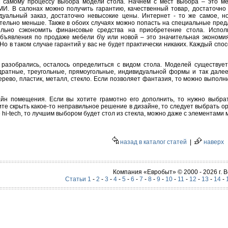
к самому процессу выбора модели стола. Начнем с мест выбора – это м
И. В салонах можно получить гарантию, качественный товар, достаточно
дуальный заказ, достаточно невысокие цены. Интернет - то же самое, н
ительно меньше. Также в обоих случаях можно попасть на специальные пред
тельно сэкономить финансовые средства на приобретение стола. Испол
ъявления по продаже мебели б\у или новой – это значительная экономия,
 Но в таком случае гарантий у вас не будет практически никаких. Каждый спо
разобрались, осталось определиться с видом стола. Моделей существует
дратные, треугольные, прямоугольные, индивидуальной формы и так далее
ево, пластик, металл, стекло. Если позволяет фантазия, то можно выполни
йн помещения. Если вы хотите грамотно его дополнить, то нужно выбрат
те скрыть какое-то неправильное решение в дизайне, то следует выбрать о
i-tech, то лучшим выбором будет стол из стекла, можно даже с элементами 
назад в каталог статей
|
наверх
Компания «Евробыт» © 2000 - 2026 г.
Статьи 1
-
2
-
3
-
4
-
5
-
6
-
7
-
8
-
9
-
10
-
11
-
12
-
13
-
14
-