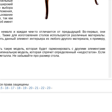
ебельные
 широкий
о выбора
ложения,
ьзование
 так как
соб имеет
 немало и каждая чем-то отличается от предыдущей. Во-первых, они
. Также для изготовления столов используются различные материалы.
ть данный элемент интерьера из любого другого материала, к примеру,
ь такую модель, которая будет гармонировать с другими элементами
ригинальную модель, которая спрячет определенный «недостаток». Если
металла. Не забывайте про размер стола.
 Все права защищены
15
-
16
-
17
-
18
-
19
-
20
-
21
-
22
-
23
-