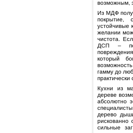
возможным, э
Из МДФ полу
покрытие, 
устойчивые к
желании мож
чистота. Ес
ДСП – поэ
повреждени
который бо
возможность
гамму до люб
практически 
Кухни из м
дереве возм
абсолютно э
специалисты
дерево дыши
рискованно 
сильные заг