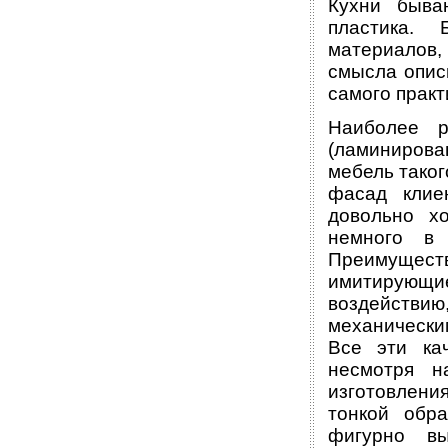
Кухни быва
пластика.
материалов,
смысла опис
самого практ
Наиболее р
(ламинирова
мебель таког
фасад клие
довольно х
немного в 
Преимущест
имитирующие
воздействию
механическим
Все эти ка
несмотря н
изготовлени
тонкой обр
фигурно в