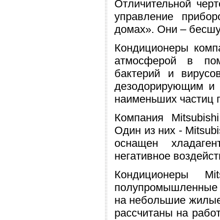
Отличительной черто
управление прибо
домах». Они – бесш
Кондиционеры компа
атмосферой в пом
бактерий и вирусо
дезодорирующим и э
наименьших частиц п
Компания Mitsubish
Один из них - Mitsu
оснащен хладаген
негативное воздейс
Кондиционеры Mi
полупромышленные 
на небольшие жилы
рассчитаны на работ