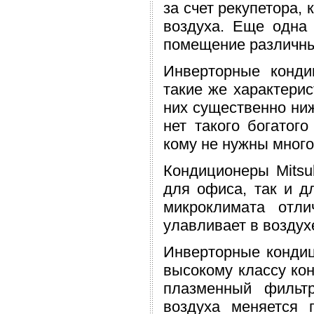
за счет рекупетора,
воздуха. Еще одна 
помещение различны
Инверторные кондиц
такие же характери
них существенно ни
нет такого богатог
кому не нужны мног
Кондиционеры Mitsub
для офиса, так и д
микроклимата отли
улавливает в возду
Инверторные кондици
высокому классу ко
плазменный фильтр
воздуха меняется 