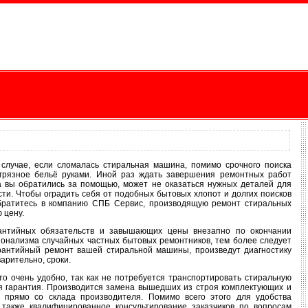
 случае, если сломалась стиральная машина, помимо срочного поиска
 грязное бельё руками. Иной раз ждать завершения ремонтных работ
да вы обратились за помощью, может не оказаться нужных деталей для
сти. Чтобы оградить себя от подобных бытовых хлопот и долгих поисков
обратитесь в компанию СПБ Сервис, производящую ремонт стиральных
 цену.
рантийных обязательств и завышающих цены внезапно по окончании
ионализма случайных частных бытовых ремонтников, тем более следует
рантийный ремонт вашей стиральной машины, произведут диагностику
арительно, сроки.
о очень удобно, так как не потребуется транспортировать стиральную
я гарантия. Производится замена вышедших из строя комплектующих и
 прямо со склада производителя. Помимо всего этого для удобства
 также квалифицированное консультирование заказчиков по вопросам