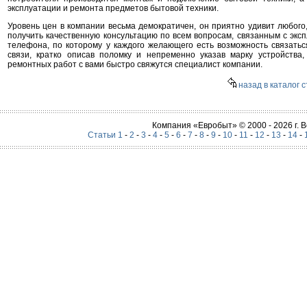
эксплуатации и ремонта предметов бытовой техники.
Уровень цен в компании весьма демократичен, он приятно удивит любого
получить качественную консультацию по всем вопросам, связанным с эксп
телефона, по которому у каждого желающего есть возможность связат
связи, кратко описав поломку и непременно указав марку устройства
ремонтных работ с вами быстро свяжутся специалист компании.
назад в каталог 
Компания «Евробыт» © 2000 - 2026 г.
Статьи 1
-
2
-
3
-
4
-
5
-
6
-
7
-
8
-
9
-
10
-
11
-
12
-
13
-
14
-