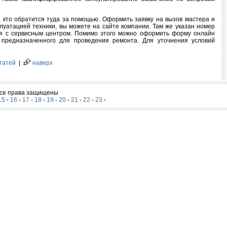
, кто обратится туда за помощью. Оформить заявку на вызов мастера и
луатацией техники, вы можете на сайте компании. Там же указан номер
ься с сервисным центром. Помимо этого можно оформить форму онлайн
, предназначенного для проведения ремонта. Для уточнения условий
статей
|
наверх
 Все права защищены
15
-
16
-
17
-
18
-
19
-
20
-
21
-
22
-
23
-