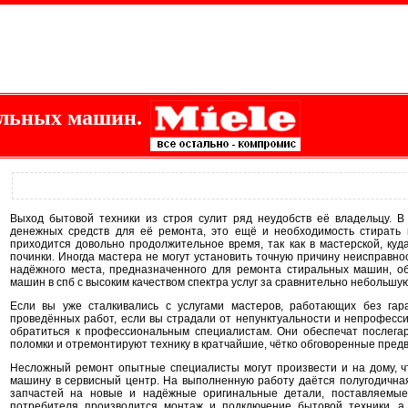
альных машин.
Выход бытовой техники из строя сулит ряд неудобств её владельцу. В
денежных средств для её ремонта, это ещё и необходимость стирать
приходится довольно продолжительное время, так как в мастерской, ку
починки. Иногда мастера не могут установить точную причину неисправно
надёжного места, предназначенного для ремонта стиральных машин, 
машин в спб с высоким качеством спектра услуг за сравнительно небольшую
Если вы уже сталкивались с услугами мастеров, работающих без га
проведённых работ, если вы страдали от непунктуальности и непрофесс
обратиться к профессиональным специалистам. Они обеспечат послега
поломки и отремонтируют технику в кратчайшие, чётко обговоренные предв
Несложный ремонт опытные специалисты могут произвести и на дому, чт
машину в сервисный центр. На выполненную работу даётся полугодична
запчастей на новые и надёжные оригинальные детали, поставляемые
потребителя производится монтаж и подключение бытовой техники, а