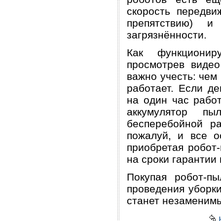
скорость передви
препятствию) и
загрязнённости.
Как функционир
просмотрев видео
важно учесть: чем
работает. Если д
на один час работ
аккумулятор п
бесперебойной ра
пожалуй, и все о
приобретая робот-
на сроки гарантии 
Покупая робот-п
проведения уборки
станет незаменим
н