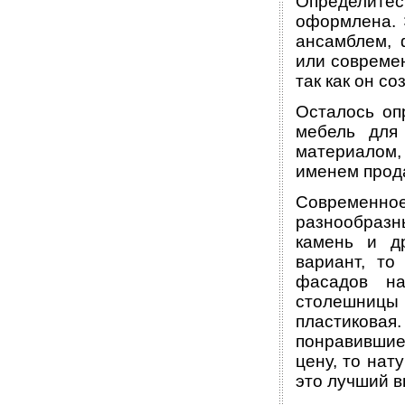
Определите
оформлена. 
ансамблем, 
или современ
так как он с
Осталось оп
мебель для
материалом, 
именем прод
Современно
разнообразн
камень и д
вариант, т
фасадов н
столешницы 
пластиков
понравившие
цену, то нат
это лучший в