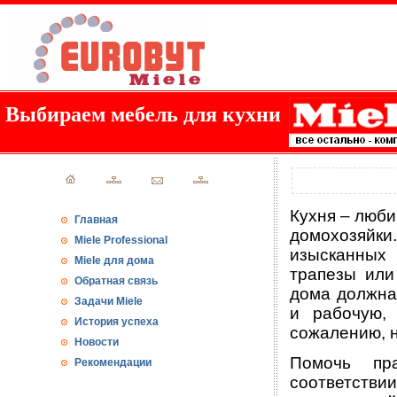
Выбираем мебель для кухни
Кухня – люби
Главная
домохозяйки
Miele Professional
изысканных 
Miele для дома
трапезы или
Обратная связь
дома должна 
Задачи Miele
и рабочую,
История успеха
сожалению, н
Новости
Помочь пра
Рекомендации
соответств