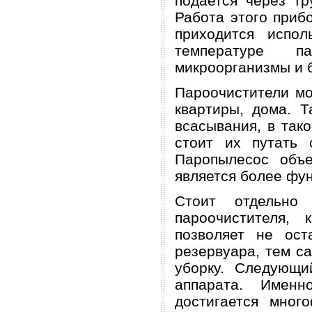
подается через тр
Работа этого прибо
приходится испол
температуре п
микроорганизмы и 
Пароочистители мо
квартиры, дома. 
всасывания, в так
стоит их путать 
Паропылесос объе
является более фу
Стоит отдельно
пароочистителя,
позволяет не ост
резервуара, тем с
уборку. Следующи
аппарата. Именн
достигается много