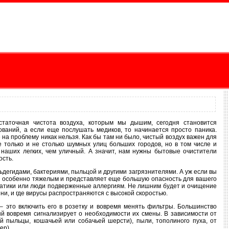
статочная чистота воздуха, которым мы дышим, сегодня становится
ваний, а если еще послушать медиков, то начинается просто паника.
на проблему никак нельзя. Как бы там ни было, чистый воздух важен для
 только и не столько шумных улиц больших городов, но в том числе и
наших легких, чем уличный. А значит, нам нужны бытовые очистители
ость.
дегидами, бактериями, пыльцой и другими загрязнителями. А уж если вы
ся особенно тяжелым и представляет еще большую опасность для вашего
тматики или люди подверженные аллергиям. Не лишним будет и очищение
зни, и где вирусы распространяются с высокой скоростью.
 – это включить его в розетку и вовремя менять фильтры. Большинство
й вовремя сигнализирует о необходимости их смены. В зависимости от
й пыльцы, кошачьей или собачьей шерсти), пыли, тополиного пуха, от
ер).