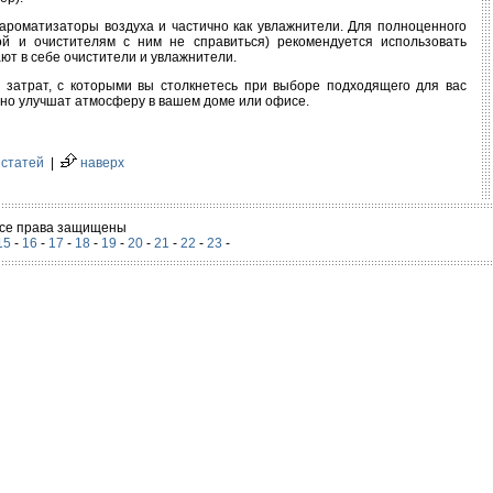
ароматизаторы воздуха и частично как увлажнители. Для полноценного
й и очистителям с ним не справиться) рекомендуется использовать
ют в себе очистители и увлажнители.
 затрат, с которыми вы столкнетесь при выборе подходящего для вас
нно улучшат атмосферу в вашем доме или офисе.
 статей
|
наверх
 Все права защищены
15
-
16
-
17
-
18
-
19
-
20
-
21
-
22
-
23
-