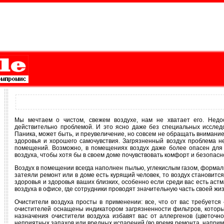
Мы мечтаем о чистом, свежем воздухе, нам не хватает его. Недо
действительно проблемой. И это ясно даже без специальных исследо
Паника, может быть, и преувеличение, но совсем не обращать внимание 
здоровья и хорошего самочувствия. Загрязненный воздух проблема не
помещений. Возможно, в помещениях воздух даже более опасен для 
воздуха, чтобы хотя бы в своем доме почувствовать комфорт и безопасн
Воздух в помещении всегда наполнен пылью, углекислым газом, формаль
затеяли ремонт или в доме есть курящий человек, то воздух становит
здоровья и здоровья ваших близких, особенно если среди вас есть ас
воздуха в офисе, где сотрудники проводят значительную часть своей жи
Очистители воздуха просты в применении: все, что от вас требуется
очистителей оснащены индикатором загрязненности фильтров, которы
назначения очистители воздуха избавят вас от аллергенов (цветочно
неприятных запахов или вредных испарений (во время ремонта, наприм