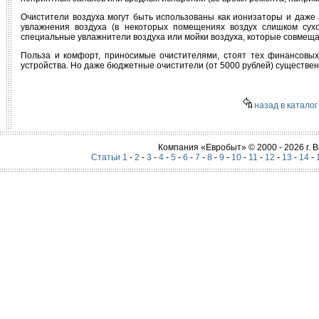
Очистители воздуха могут быть использованы как ионизаторы и даже 
увлажнения воздуха (в некоторых помещениях воздух слишком сухо
специальные увлажнители воздуха или мойки воздуха, которые совмеща
Польза и комфорт, приносимые очистителями, стоят тех финансовых
устройства. Но даже бюджетные очистители (от 5000 рублей) существе
назад в каталог
Компания «Евробыт» © 2000 - 2026 г.
Статьи 1
-
2
-
3
-
4
-
5
-
6
-
7
-
8
-
9
-
10
-
11
-
12
-
13
-
14
-