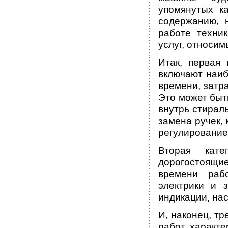
упомянутых к
содержанию, 
работе техни
услуг, относи
Итак, первая
включают наиб
времени, затр
Это может быт
внутрь стирал
замена ручек,
регулирование 
Вторая кате
дорогостоящие
времени раб
электрики и 
индикации, нас
И, наконец, тр
работ, характ