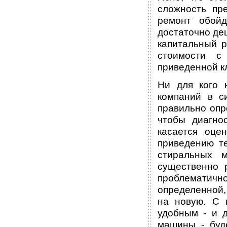
сложность пре
ремонт обойд
достаточно де
капитальный р
стоимости с 
приведенной к
Ни для кого 
компаний в с
правильно опр
чтобы диагно
касается оце
приведению те
стиральных м
существенно 
проблематично
определенной, 
на новую. С 
удобным - и 
машины - буд