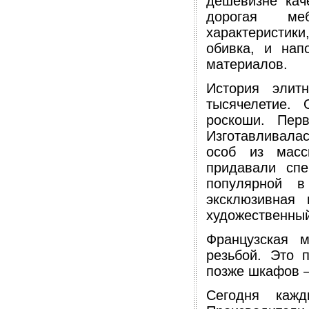
дешевизне каче
дорогая меб
характеристики
обивка, и нап
материалов.
История элит
тысячелетие.
роскоши. Пер
Изготавливала
особ из масс
придавали спе
популярной 
эксклюзивная
художественны
Французская 
резьбой. Это 
позже шкафов 
Сегодня каж