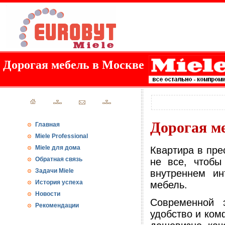
Дорогая мебель в Москве
Дорогая м
Главная
Miele Professional
Miele для дома
Квартира в пре
Обратная связь
не все, чтоб
Задачи Miele
внутреннем ин
История успеха
мебель.
Новости
Современной 
Рекомендации
удобство и ком