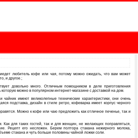
приедет любитель кофе или чая, потому можно ожидать, что вам может
о, и другое.;
ествует довольно много. Отличным помощником в деле приготовления
ь которую можно в популярном интернет-магазине с доставкой на дом.
и чайник имеют великолепные технические характеристики, они очень
яся подставка, дизайн в стиле ретро, кофеварка имеет корпус черного
нравятся. Можно к кофе или чаю предложить как отличное печенье, так и
 Как для таких гостей, так и для женщин, не желающих поправляться,
ние. Рецепт его несложен. Берем полтора стакана нежирного молока,
объеме стакана и чуть больше половины чайной ложки соли.