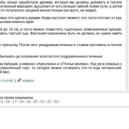
чтобы лучше заработали дрожжи, которые мы должны добавить в теплое
топленный маргарин, высыпается чуть больше чайной ложки соли, а затем
сто получилось средней консистенции (ни круто, ни жидко).
но это сделать руками. Когда наступит момент, что тесто отстает от рук,
сыпаем немного муки.
ной до 10 см, в тесто можно поместить тщательно измельченные орешки.
авить тертый сыр. Фантазия ограничена быть не должна, но нужно иметь
ую присыпку. После чего укладываем печенье и ставим противень в теплое
Выпекать до получения золотистого подрумяненного печенья.
ши бабушки, а именно «Наполеон» и «Птичье молоко». Раз уж в сложные с
еликолепный торт, то сегодня можно сотворить что-то еще интересней.
 вкус.
г статей
|
наверх
 Все права защищены
15
-
16
-
17
-
18
-
19
-
20
-
21
-
22
-
23
-