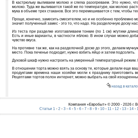
В кастрюльку выливаем молоко и слегка разогреваем. Это нужно, 
молоко. Туда же выливается такой же по температуре, как молоко рас
мука в объеме трех стаканов. Все это перемешивается с тем, чтобы те
Проще, конечно, замесить смесителем, но и не особенно проблемно мож
значит полученный замес - это то, что надо. На разделочную доску на
Из теста при разделке изготавливаем тонкие (по 1 см) жгутики дли
Есть и иные варианты, в частности яблоко. В ином случае можно доб
чувство вкуса.
На противне так же, как на разделочной доске до этого, делаем мучн
место. Пока печенье подходит, нужно взбить яйцо и затем подсолить.
Духовой шкаф нужно настроить на умеренный температурный режим. 
В отношении торта можно взять за основу те, которые делали еще ва
продуктами времена наши хозяйки могли к празднику приготовить в
Рецептами тортов полон интернет, можно выбрать на свой изощренный
назад в катало
Компания «Евробыт» © 2000 - 2026 г.
Статьи 1
-
2
-
3
-
4
-
5
-
6
-
7
-
8
-
9
-
10
-
11
-
12
-
13
-
14
-