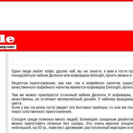
Одни люди любят кофе, другие чай, вы не знаете, к вам в гости 
понадобиться чайник Делонги или кофеварка delonghi, купить можно и т
Рецептов приготовления, как чая, так и кофейного напитка сущ
качественного кофейного напитка является кофеварка Delonghi, купит
Там же можно приобрести отличный чайник Делонги. И кофеварка, 
качественны, их отличает великолепный дизайн. У чайника вращающа
цвета.
Если у вас на кухне гости увидят эти бытовые приборы, то они им по
пирог собственного приготовления.
Сегодня среди пожилых много людей, болеющих сахарным диабетом.
можно приготовить печенье без сахара. Это очень вкусное угоще
небольшой, на 50 гр., пакетик с дрожжами, растопленный маргарин в 