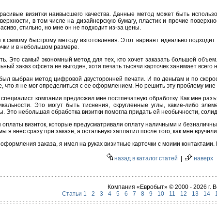
расивые визитки наивысшего качества. Данные метод может быть использ
ерхности, в том числе на дизайнерскую бумагу, пластик и прочие поверхно
асиво, стильно, но мне он не подходит из-за цены.
 к самому быстрому методу изготовления. Этот вариант идеально подходит
точки и в небольшом размере.
ь. Это самый экономный метод для тех, кто хочет заказать большой объем
ьный заказ офсета не выгоден, хотя печать тысячи карточек занимает всего н
ыл выбран метод цифровой двусторонней печати. И по деньгам и по скорос
, что я не мог определиться с ее оформлением. Но решить эту проблему мне
 специалист компании предложил мне постпечатную обработку. Как мне раз
икальности. Это могут быть тиснения, скругленные углы, какие-либо эле
лы. Это небольшая обработка визитки помогла придать ей необычности, солид
оплаты визиток, которые предусматривали оплату наличными и безналичным
 я внес сразу при заказе, а остальную заплатил после того, как мне вручили к
е оформления заказа, я имел на руках визитные карточки с моими контактами.
назад в каталог статей
|
наверх
Компания «Евробыт» © 2000 - 2026 г.
Статьи 1
-
2
-
3
-
4
-
5
-
6
-
7
-
8
-
9
-
10
-
11
-
12
-
13
-
14
-