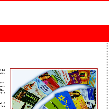
очка
чень
ета,
тоит
 был
ся в
 Мне
ства