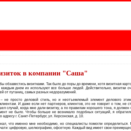
визиток в компании "Саша"
бы обзавестись визитками. Так было до поры до времени, хотя визитная карт
с каждым днем их используют все больше людей. Действительно, визитки о
ей от путаниц, самых разных недоразумений.
– не просто деловой стиль, но и неотъемлемый элемент делового этик
лиентам. И даже если нет партнеров, клиентов, это не говорит о том, не с
шел случай, когда мне дали визитку, а по правилам хорошего тона, я должен
омент не было. Чтобы больше не возникало подобных ситуаций, я обратил
дресу г. Санкт-Петербург, ул. Херсонская, д. 10.
нал, что именно мне необходимо, но специалисты помогли определиться.
ечати: цифровую, шелкографию, офсетную. Каждый вид имеет свои преимуще