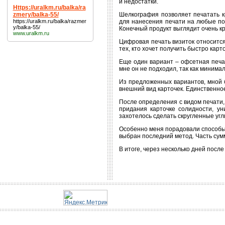
и недостатки.
Https://uralkm.ru/balka/ra
zmery/balka-55/
Шелкография позволяет печатать к
https://uralkm.ru/balka/razmer
для нанесения печати на любые пов
y/balka-55/
Конечный продукт выглядит очень кр
www.uralkm.ru
Цифровая печать визиток относится
тех, кто хочет получить быстро кар
Еще один вариант – офсетная печат
мне он не подходил, так как минимал
Из предложенных вариантов, мной б
внешний вид карточек. Единственное
После определения с видом печати,
придания карточке солидности, ун
захотелось сделать скругленные уг
Особенно меня порадовали способы 
выбран последний метод. Часть суммы
В итоге, через несколько дней посл