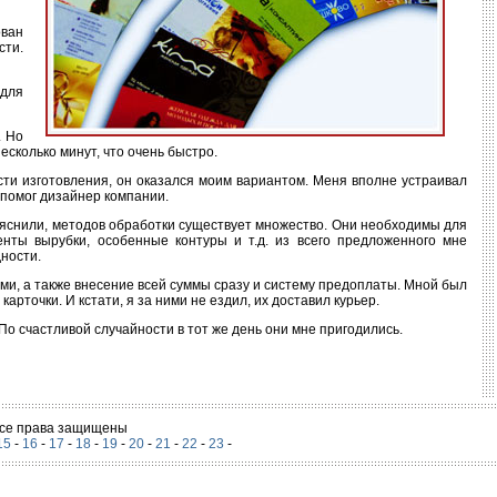
ован
сти.
 для
. Но
есколько минут, что очень быстро.
ти изготовления, он оказался моим вариантом. Меня вполне устраивал
 помог дизайнер компании.
ъяснили, методов обработки существует множество. Они необходимы для
менты вырубки, особенные контуры и т.д. из всего предложенного мне
ности.
и, а также внесение всей суммы сразу и систему предоплаты. Мной был
арточки. И кстати, я за ними не ездил, их доставил курьер.
 По счастливой случайности в тот же день они мне пригодились.
 Все права защищены
15
-
16
-
17
-
18
-
19
-
20
-
21
-
22
-
23
-