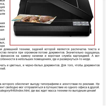
чкой
иса,
ация
вать
ъем
ения
ужен
кая-
воей
вых,
боре
ии домашней техники, задачей которой является распечатка текста и
чество печати при огромном потоке документов. Значительно ощущаешь
 финансов на замену начинки и короткая служба картриджей. А вот
обенности в небольших помещениях, где и развернуться-то негде.
ать и цветных, и черно-белых документов. Для того, чтобы документов
опий.
 которого обеспечит выгоду типографиям и агентствам по рекламе. Не
ент свободно мог отправляться в путешествие из одного офиса в другой.
ategory/446/index.html, где вас ждет масса техники по выгодным ценам!