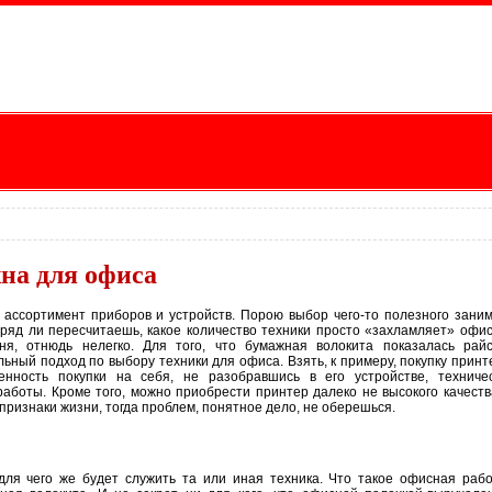
на для офиса
 ассортимент приборов и устройств. Порою выбор чего-то полезного зани
вряд ли пересчитаешь, какое количество техники просто «захламляет» офи
хня, отнюдь нелегко. Для того, что бумажная волокита показалась рай
ный подход по выбору техники для офиса. Взять, к примеру, покупку принт
енность покупки на себя, не разобравшись в его устройстве, техниче
аботы. Кроме того, можно приобрести принтер далеко не высокого качеств
признаки жизни, тогда проблем, понятное дело, не оберешься.
для чего же будет служить та или иная техника. Что такое офисная раб