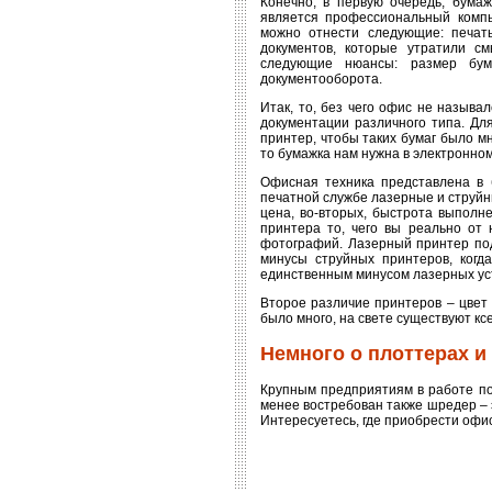
Конечно, в первую очередь, бумаж
является профессиональный компь
можно отнести следующие: печать
документов, которые утратили с
следующие нюансы: размер бума
документооборота.
Итак, то, без чего офис не назыв
документации различного типа. Для
принтер, чтобы таких бумаг было мн
то бумажка нам нужна в электронном 
Офисная техника представлена в 
печатной службе лазерные и струйн
цена, во-вторых, быстрота выполн
принтера то, чего вы реально от 
фотографий. Лазерный принтер под
минусы струйных принтеров, когд
единственным минусом лазерных уст
Второе различие принтеров – цвет 
было много, на свете существуют кс
Немного о плоттерах и
Крупным предприятиям в работе по
менее востребован также шредер – э
Интересуетесь, где приобрести офисн