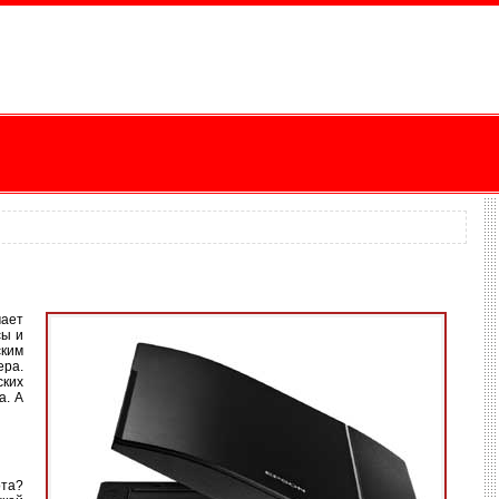
мает
сы и
ским
ера.
ских
а. А
ота?