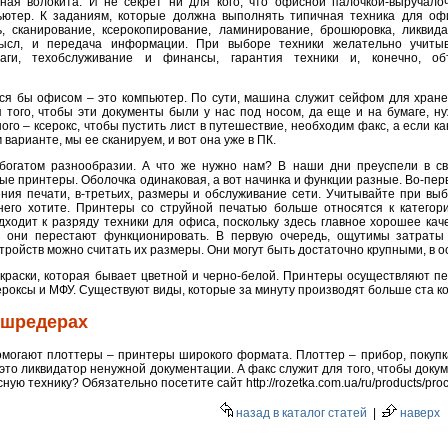
ная волокита. И не секрет ни для кого, что офисной палочкой-выручало
ютер. К заданиям, которые должна выполнять типичная техника для оф
, сканирование, ксерокопирование, ламинирование, брошюровка, ликвид
мысл, и передача информации. При выборе техники желательно учиты
ги, техобслуживание и финансы, гарантия техники и, конечно, об
ался бы офисом – это компьютер. По сути, машина служит сейфом для хран
 того, чтобы эти документы были у нас под носом, да еще и на бумаге, н
ого – ксерокс, чтобы пустить лист в путешествие, необходим факс, а если ка
варианте, мы ее сканируем, и вот она уже в ПК.
богатом разнообразии. А что же нужно нам? В наши дни преуспели в с
ые принтеры. Оболочка одинаковая, а вот начинка и функции разные. Во-пер
ения печати, в-третьих, размеры и обслуживание сети. Учитывайте при вы
него хотите. Принтеры со струйной печатью больше относятся к категор
ходит к разряду техники для офиса, поскольку здесь главное хорошее ка
а они перестают функционировать. В первую очередь, ощутимы затраты
ройств можно считать их размеры. Они могут быть достаточно крупными, в ос
краски, которая бывает цветной и черно-белой. Принтеры осуществляют печ
ероксы и МФУ. Существуют виды, которые за минуту производят больше ста к
 шредерах
могают плоттеры – принтеры широкого формата. Плоттер – прибор, покупка
то ликвидатор ненужной документации. А факс служит для того, чтобы докум
ую технику? Обязательно посетите сайт http://rozetka.com.ua/ru/products/proc
назад в каталог статей
|
наверх