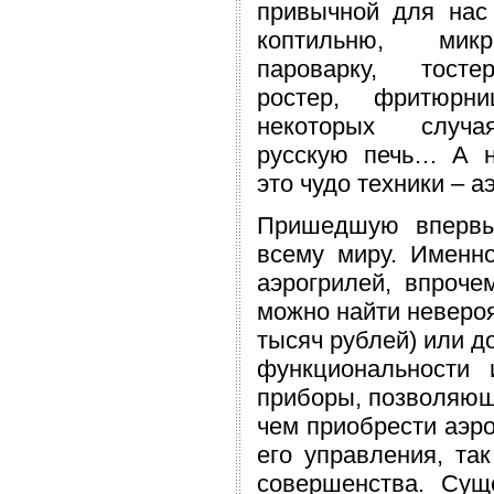
привычной для нас
коптильню, микро
пароварку, тосте
ростер, фритюрн
некоторых случ
русскую печь… А н
это чудо техники – а
Пришедшую впервы
всему миру. Именн
аэрогрилей, впроче
можно найти невероя
тысяч рублей) или д
функциональности
приборы, позволяющ
чем приобрести аэро
его управления, та
совершенства. Сущ