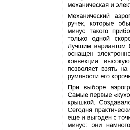
механическая и элек
Механический аэро
ручек, которые об
минус такого приб
только одной скор
Лучшим вариантом б
оснащен электронно
конвекции: высоку
позволяет взять на
румяности его корочк
При выборе аэрогр
Самые первые «кух
крышкой. Создавал
Сегодня практическ
еще и выгоден с точ
минус: они намног